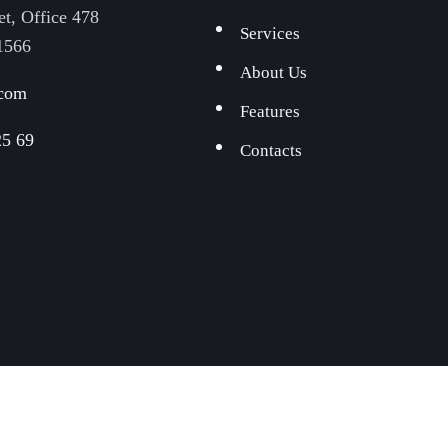
et, Office 478
Services
1566
About Us
.com
Features
25 69
Contacts