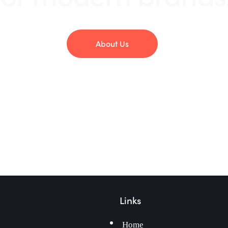
About Us
Links
Home