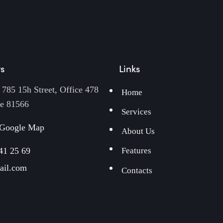
s
Links
785 15h Street, Office 478
Home
De 81566
Services
 Google Map
About Us
41 25 69
Features
ail.com
Contacts