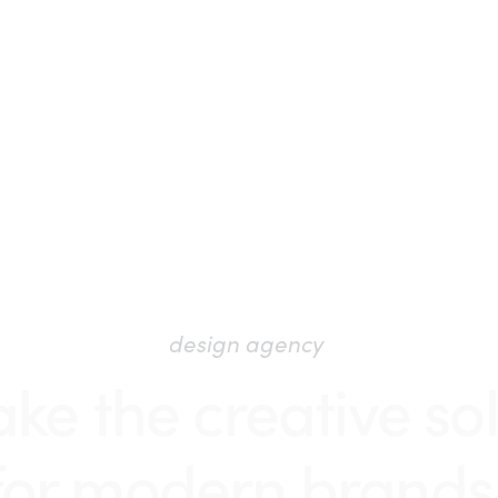
design agency
e the creative sol
for modern brands