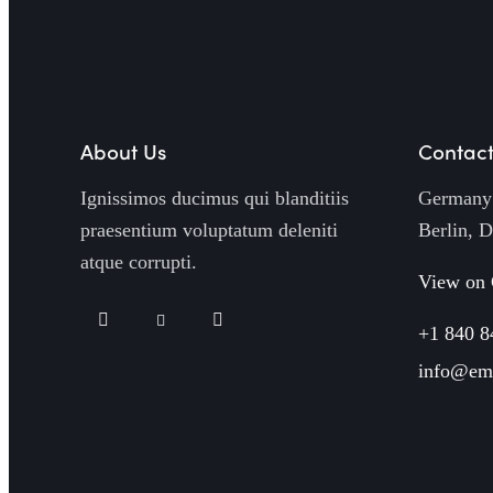
About Us
Contact
Ignissimos ducimus qui blanditiis
Germany 
praesentium voluptatum deleniti
Berlin, 
atque corrupti.
View on
+1 840 8
info@em