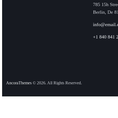
785 15h Stre
Berlin, De 8
info@email
+1 840 841 
AncoraThemes
© 2026. All Rights Reserved.