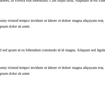
eet, in viverra erat bibendum. Cras turpis urna, vulputate at est vitae,
numy eirmod tempor invidunt ut labore et dolore magna aliquyam erat, 
ipsum dolor sit amet.
d sed quam ut ex bibendum commodo id id magna. Aliquam sed ligula se
numy eirmod tempor invidunt ut labore et dolore magna aliquyam erat, 
ipsum dolor sit amet.