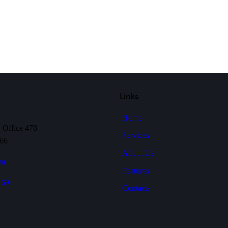
Links
Home
, Office 478
Services
566
About Us
om
Features
 69
Contacts