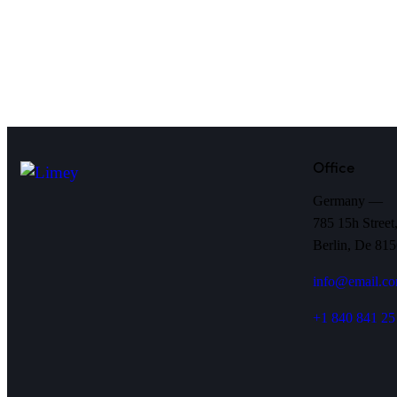
Office
Germany —
785 15h Street
Berlin, De 81
info@email.c
+1 840 841 25