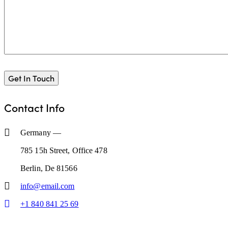
Contact Info
Germany —
785 15h Street, Office 478
Berlin, De 81566
info@email.com
+1 840 841 25 69