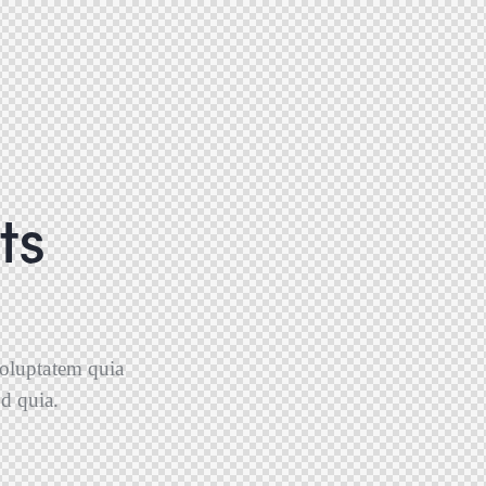
ts
oluptatem quia
ed quia.